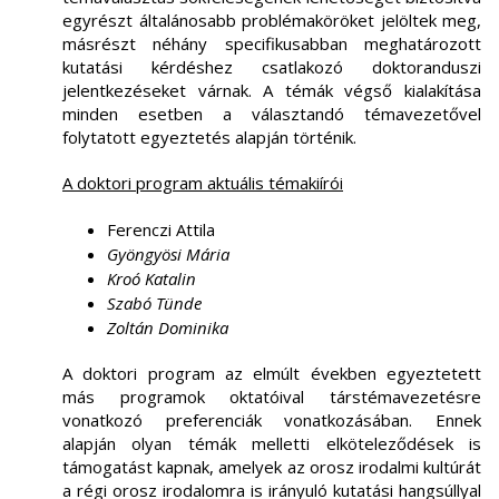
egyrészt általánosabb problémaköröket jelöltek meg,
másrészt néhány specifikusabban meghatározott
kutatási kérdéshez csatlakozó doktoranduszi
jelentkezéseket várnak. A témák végső kialakítása
minden esetben a választandó témavezetővel
folytatott egyeztetés alapján történik.
A doktori program aktuális témakiírói
Ferenczi Attila
Gyöngyösi Mária
Kroó Katalin
Szabó Tünde
Zoltán Dominika
A doktori program az elmúlt években egyeztetett
más programok oktatóival társtémavezetésre
vonatkozó preferenciák vonatkozásában. Ennek
alapján olyan témák melletti elköteleződések is
támogatást kapnak, amelyek az orosz irodalmi kultúrát
a régi orosz irodalomra is irányuló kutatási hangsúllyal