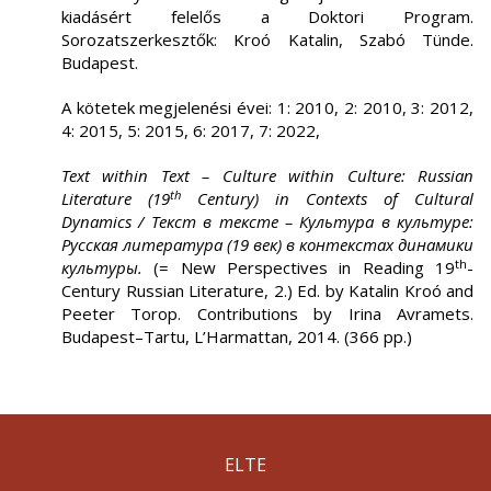
kiadásért felelős a Doktori Program.
Sorozatszerkesztők: Kroó Katalin, Szabó Tünde.
Budapest.
A kötetek megjelenési évei: 1: 2010, 2: 2010, 3: 2012,
4: 2015, 5: 2015, 6: 2017, 7: 2022,
Text within Text – Culture within Culture: Russian
th
Literature (19
Century) in Contexts of Cultural
Dynamics / Текст в тексте – Культура в культуре:
Русская литература (19 век) в контекстах динамики
th
культуры.
(= New Perspectives in Reading 19
-
Century Russian Literature, 2.) Ed. by Katalin Kroó and
Peeter Torop. Contributions by Irina Avramets.
Budapest–Tartu, L’Harmattan, 2014. (366 pp.)
ELTE