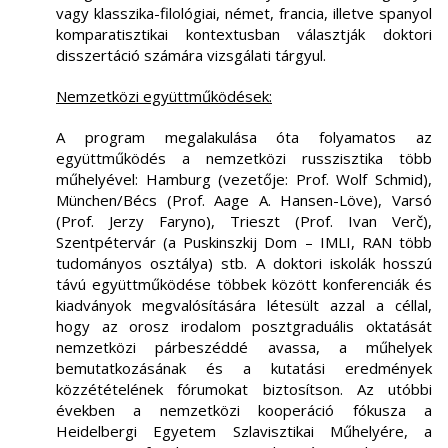
vagy klasszika-filológiai, német, francia, illetve spanyol
komparatisztikai kontextusban választják doktori
disszertáció számára vizsgálati tárgyul.
Nemzetközi együttműködések:
A program megalakulása óta folyamatos az
együttműködés a nemzetközi russzisztika több
műhelyével: Hamburg (vezetője: Prof. Wolf Schmid),
München/Bécs (Prof. Aage A. Hansen-Löve), Varsó
(Prof. Jerzy Faryno), Trieszt (Prof. Ivan Verč),
Szentpétervár (a Puskinszkij Dom – IMLI, RAN több
tudományos osztálya) stb. A doktori iskolák hosszú
távú együttműködése többek között konferenciák és
kiadványok megvalósítására létesült azzal a céllal,
hogy az orosz irodalom posztgraduális oktatását
nemzetközi párbeszéddé avassa, a műhelyek
bemutatkozásának és a kutatási eredmények
közzétételének fórumokat biztosítson. Az utóbbi
években a nemzetközi kooperáció fókusza a
Heidelbergi Egyetem Szlavisztikai Műhelyére, a