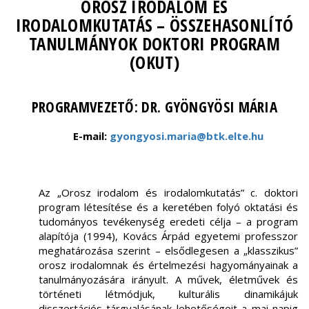
OROSZ IRODALOM ÉS
IRODALOMKUTATÁS – ÖSSZEHASONLÍTÓ
TANULMÁNYOK DOKTORI PROGRAM
(OKUT)
PROGRAMVEZETŐ: DR. GYÖNGYÖSI MÁRIA
E-mail:
gyongyosi.maria@btk.elte.hu
Az „Orosz irodalom és irodalomkutatás” c. doktori
program létesítése és a keretében folyó oktatási és
tudományos tevékenység eredeti célja – a program
alapítója (1994), Kovács Árpád egyetemi professzor
meghatározása szerint – elsődlegesen a „klasszikus”
orosz irodalomnak és értelmezési hagyományainak a
tanulmányozására irányult. A művek, életművek és
történeti létmódjuk, kulturális dinamikájuk
disszertációs tárgyalásának lehetőségeit a mai napig