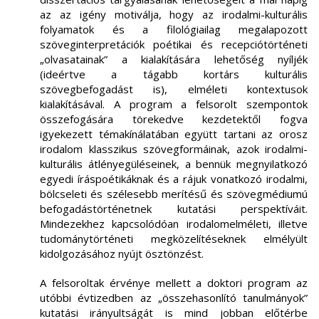
az az igény motiválja, hogy az irodalmi-kulturális
folyamatok és a filológiailag megalapozott
szöveginterpretációk poétikai és recepciótörténeti
„olvasatainak” a kialakítására lehetőség nyíljék
(ideértve a tágabb kortárs kulturális
szövegbefogadást is), elméleti kontextusok
kialakításával. A program a felsorolt szempontok
összefogására törekedve kezdetektől fogva
igyekezett témakínálatában együtt tartani az orosz
irodalom klasszikus szövegformáinak, azok irodalmi-
kulturális átlényegüléseinek, a bennük megnyilatkozó
egyedi íráspoétikáknak és a rájuk vonatkozó irodalmi,
bölcseleti és szélesebb merítésű és szövegmédiumú
befogadástörténetnek kutatási perspektíváit.
Mindezekhez kapcsolódóan irodalomelméleti, illetve
tudománytörténeti megközelítéseknek elmélyült
kidolgozásához nyújt ösztönzést.
A felsoroltak érvénye mellett a doktori program az
utóbbi évtizedben az „összehasonlító tanulmányok”
kutatási irányultságát is mind jobban előtérbe