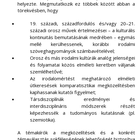
helyezte. Megmutatkozik ez többek között abban a
törekvésben, hogy
19. századi, századfordulós és/vagy 20–21.
századi orosz művek értelmezései – a kulturális
kontinuitás bemutatásának medrében – egymás
mellé kerülhessenek, korábbi irodalmi
szöveghagyományok számbavételével;
Orosz és más irodalmi kultúrák analóg jelenségei
és folyamatai közös elméleti keretben váljanak
szemlélhetővé;
Az irodalomértést meghatározó elméleti
útkeresések komparatisztikai megközelítésben
kaphassanak kutatói figyelmet;
Társdiszciplínák eredményei és
interdiszciplináris módszerek részét
képezhessék a tudományos kutatásnak (pl.
szemiotika).
A témakiírók a megközelítések és a konkrét
témaválasztás sokféleségének lehetőségét biztosítva