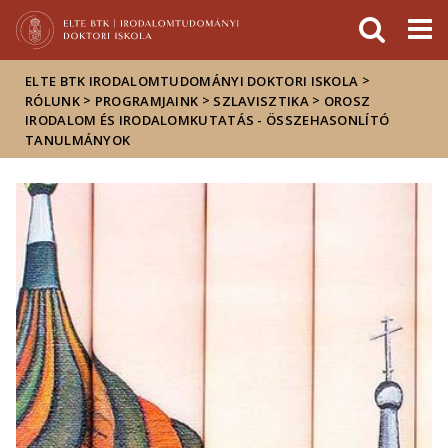
Események
ELTE a
Hírek
sajtóban
>
ELTE BTK IRODALOMTUDOMÁNYI DOKTORI ISKOLA
>
>
>
RÓLUNK
PROGRAMJAINK
SZLAVISZTIKA
OROSZ
IRODALOM ÉS IRODALOMKUTATÁS - ÖSSZEHASONLÍTÓ
TANULMÁNYOK