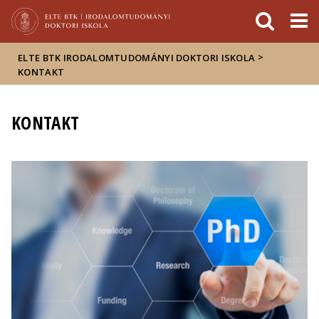
Események
ELTE a
Hírek
sajtóban
>
ELTE BTK IRODALOMTUDOMÁNYI DOKTORI ISKOLA
KONTAKT
KONTAKT