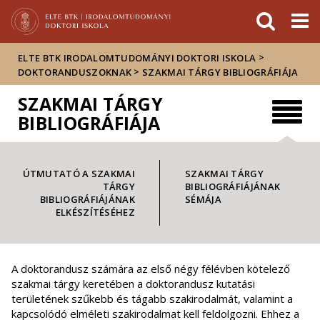
Események
ELTE a
Hírek
sajtóban
>
ELTE BTK IRODALOMTUDOMÁNYI DOKTORI ISKOLA
>
DOKTORANDUSZOKNAK
SZAKMAI TÁRGY BIBLIOGRÁFIÁJA
SZAKMAI TÁRGY
BIBLIOGRÁFIÁJA
ÚTMUTATÓ A SZAKMAI
SZAKMAI TÁRGY
TÁRGY
BIBLIOGRÁFIÁJÁNAK
BIBLIOGRÁFIÁJÁNAK
SÉMÁJA
ELKÉSZÍTÉSÉHEZ
A doktorandusz számára az első négy félévben kötelező
szakmai tárgy keretében a doktorandusz kutatási
területének szűkebb és tágabb szakirodalmát, valamint a
kapcsolódó elméleti szakirodalmat kell feldolgozni. Ehhez a