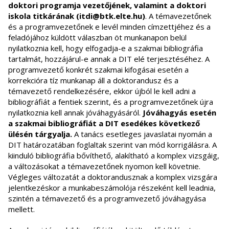
doktori programja vezetőjének, valamint a doktori
iskola titkárának (itdi@btk.elte.hu)
. A témavezetőnek
és a programvezetőnek e levél minden címzettjéhez és a
feladójához küldött válaszban öt munkanapon belül
nyilatkoznia kell, hogy elfogadja-e a szakmai bibliográfia
tartalmát, hozzájárul-e annak a DIT elé terjesztéséhez. A
programvezető konkrét szakmai kifogásai esetén a
korrekcióra tíz munkanap áll a doktorandusz és a
témavezető rendelkezésére, ekkor újból le kell adni a
bibliográfiát a fentiek szerint, és a programvezetőnek újra
nyilatkoznia kell annak jóváhagyásáról.
Jóváhagyás esetén
a szakmai bibliográfiát a DIT esedékes következő
ülésén tárgyalja.
A tanács esetleges javaslatai nyomán a
DIT határozatában foglaltak szerint van mód korrigálásra. A
kiinduló bibliográfia bővíthető, alakítható a komplex vizsgáig,
a változásokat a témavezetőnek nyomon kell követnie.
Végleges változatát a doktorandusznak a komplex vizsgára
jelentkezéskor a munkabeszámolója részeként kell leadnia,
szintén a témavezető és a programvezető jóváhagyása
mellett.