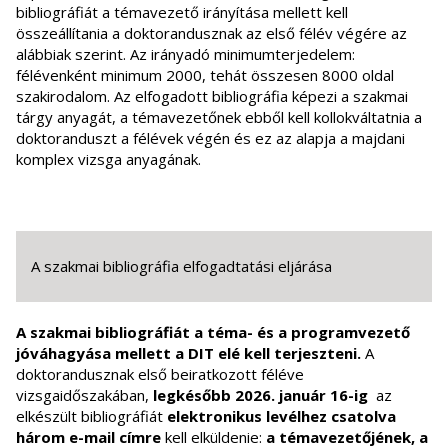
bibliográfiát a témavezető irányítása mellett kell
összeállítania a doktorandusznak az első félév végére az
alábbiak szerint. Az irányadó minimumterjedelem:
félévenként minimum 2000, tehát összesen 8000 oldal
szakirodalom. Az elfogadott bibliográfia képezi a szakmai
tárgy anyagát, a témavezetőnek ebből kell kollokváltatnia a
doktoranduszt a félévek végén és ez az alapja a majdani
komplex vizsga anyagának.
A szakmai bibliográfia elfogadtatási eljárása
A szakmai bibliográfiát a téma- és a programvezető
jóváhagyása mellett a DIT elé kell terjeszteni.
A
doktorandusznak első beiratkozott féléve
vizsgaidőszakában,
legkésőbb 2026. január 16-ig
az
elkészült bibliográfiát
elektronikus levélhez csatolva
három e-mail címre
kell elküldenie:
a témavezetőjének, a