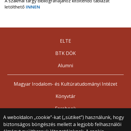
A szakmai tárgy bibliográfiájához kitöltendő táblázat
letölthető
INNEN
ELTE
BTK DÖK
Alumni
Magyar Irodalom- és Kultúratudományi Intézet
Könyvtár
Facebook
A weboldalon „cookie”-kat („sütiket”) használunk, hogy
biztonságos böngészés mellett a legjobb felhasználói
© 2025 Eötvös Loránd Tudományegyetem