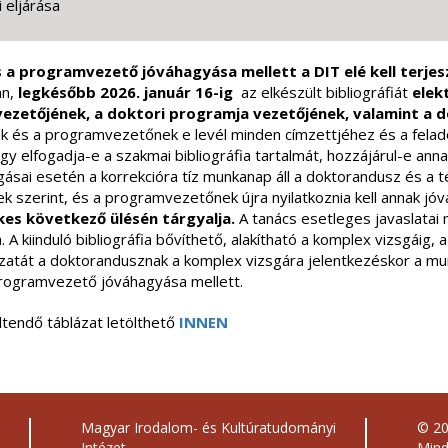
 eljárása
s a programvezető jóváhagyása mellett a DIT elé kell terjes
an,
legkésőbb 2026. január 16-ig
az elkészült bibliográfiát
elek
ezetőjének, a doktori programja vezetőjének, valamint a do
k és a programvezetőnek e levél minden címzettjéhez és a feladó
ogy elfogadja-e a szakmai bibliográfia tartalmát, hozzájárul-e ann
ásai esetén a korrekcióra tíz munkanap áll a doktorandusz és a
entiek szerint, és a programvezetőnek újra nyilatkoznia kell annak j
kes következő ülésén tárgyalja.
A tanács esetleges javaslatai
a. A kiinduló bibliográfia bővíthető, alakítható a komplex vizsgáig
ozatát a doktorandusznak a komplex vizsgára jelentkezéskor a m
programvezető jóváhagyása mellett.
öltendő táblázat letölthető
INNEN
Magyar Irodalom- és Kultúratudományi
© 2
Intézet
Mind