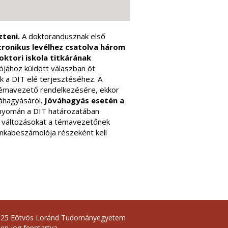
zteni.
A doktorandusznak első
tronikus levélhez csatolva három
ktori iskola titkárának
jához küldött válaszban öt
ak a DIT elé terjesztéséhez. A
 témavezető rendelkezésére, ekkor
óváhagyásáról.
Jóváhagyás esetén a
 nyomán a DIT határozatában
, a változásokat a témavezetőnek
unkabeszámolója részeként kell
025 Eötvös Loránd Tudományegyetem
en jog fenntartva.