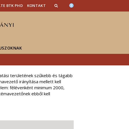
LTE BTK PHD
KONTAKT
USZOKNAK
atási területének szűkebb és tágabb
mavezető irányítása mellett kell
delem: félévenként minimum 2000,
 témavezetőnek ebből kell