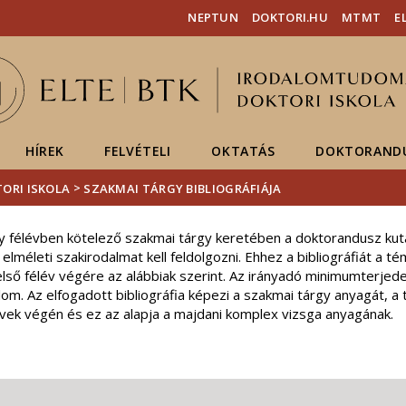
Események
ELTE a
Hírek
NEPTUN
DOKTORI.HU
MTMT
E
sajtóban
HÍREK
FELVÉTELI
OKTATÁS
DOKTORAND
>
ORI ISKOLA
SZAKMAI TÁRGY BIBLIOGRÁFIÁJA
 félévben kötelező szakmai tárgy keretében a doktorandusz kut
lméleti szakirodalmat kell feldolgozni. Ehhez a bibliográfiát a té
első félév végére az alábbiak szerint. Az irányadó minimumterje
om. Az elfogadott bibliográfia képezi a szakmai tárgy anyagát, a
lévek végén és ez az alapja a majdani komplex vizsga anyagának.