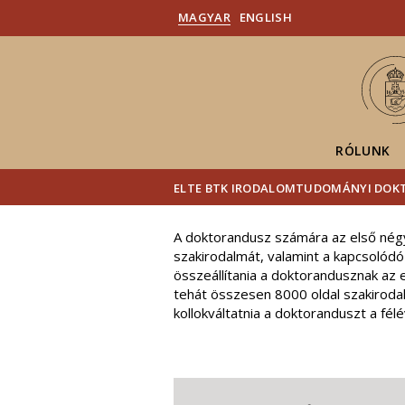
MAGYAR
ENGLISH
RÓLUNK
ELTE BTK IRODALOMTUDOMÁNYI DOKT
A doktorandusz számára az első négy
szakirodalmát, valamint a kapcsolódó e
összeállítania a doktorandusznak az 
tehát összesen 8000 oldal szakirodal
kollokváltatnia a doktoranduszt a fé