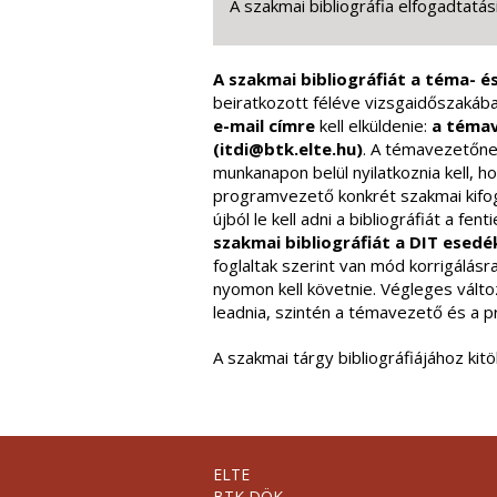
A szakmai bibliográfia elfogadtatási
A szakmai bibliográfiát a téma- é
beiratkozott féléve vizsgaidőszakáb
e-mail címre
kell elküldenie:
a témav
(itdi@btk.elte.hu)
. A témavezetőne
munkanapon belül nyilatkoznia kell, h
programvezető konkrét szakmai kifog
újból le kell adni a bibliográfiát a f
szakmai bibliográfiát a DIT esedé
foglaltak szerint van mód korrigálásr
nyomon kell követnie. Végleges vált
leadnia, szintén a témavezető és a 
A szakmai tárgy bibliográfiájához kit
ELTE
BTK DÖK